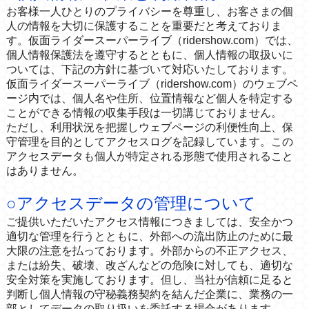
お客様一人ひとりのプライバシーを尊重し、お客さまの個
人の情報を大切に保護することを重要だと考えておりま
す。仮面ライダースーパーライブ（ridershow.com）では、
個人情報保護法を遵守するとともに、個人情報の取扱いに
ついては、下記の方針に基づいて対応いたしております。
仮面ライダースーパーライブ（ridershow.com）のウェブペ
ージ内では、個人名や住所、位置情報など個人を特定する
ことができる情報の収集手段は一切講じておりません。
ただし、利用状況を把握しウェブページの利便性向上、保
守管理を目的としてアクセスログを記録しています。この
アクセスデータも個人が特定される形態で使用されること
はありません。
○アクセスデータの管理について
ご提供いただいたアクセス情報につきましては、安全かつ
適切な管理を行うとともに、外部への流出防止のために最
大限の注意を払っております。外部からの不正アクセス、
または紛失、破壊、改ざんなどの危険に対しても、適切な
安全対策を実施しております。但し、当社が信頼に足ると
判断し個人情報の守秘義務契約を結んだ企業に、業務の一
部としてデータの取り扱いを委託する場合があります。